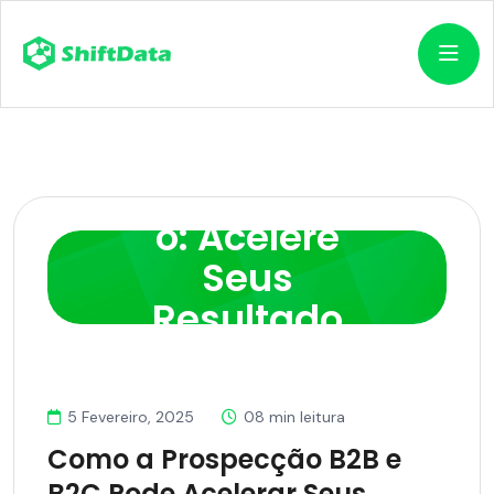
Prospecçã
o: Acelere
Seus
Resultado
s
5 Fevereiro, 2025
08 min leitura
Como a Prospecção B2B e
B2C Pode Acelerar Seus